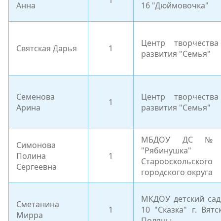
1
Анна
16 "Дюймовочка"
Центр творчеств
Святская Дарья
1
развития "Семья"
Семенова
Центр творчеств
1
Арина
развития "Семья"
МБДОУ ДС №
Симонова
"Рябинушка"
Полина
1
Старооскольского
Сергеевна
городского округа
МКДОУ детский са
Сметанина
1
10 "Сказка" г. Вятс
Мирра
Поляны