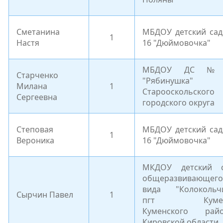
Сметанина
МБДОУ детский са
1
Настя
16 "Дюймовочка"
МБДОУ ДС №
Старченко
"Рябинушка"
Милана
1
Старооскольского
Сергеевна
городского округа
Степовая
МБДОУ детский са
1
Вероника
16 "Дюймовочка"
МКДОУ детский 
общеразвивающего
вида "Колокольч
Сырчин Павел
1
пгт Куме
Куменского рай
Кировской области