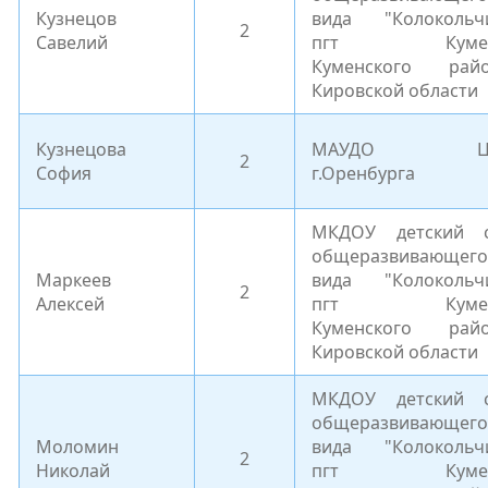
Кузнецов
вида "Колокольч
2
Савелий
пгт Куме
Куменского рай
Кировской области
Кузнецова
МАУДО Ц
2
София
г.Оренбурга
МКДОУ детский 
общеразвивающего
Маркеев
вида "Колокольч
2
Алексей
пгт Куме
Куменского рай
Кировской области
МКДОУ детский 
общеразвивающего
Моломин
вида "Колокольч
2
Николай
пгт Куме