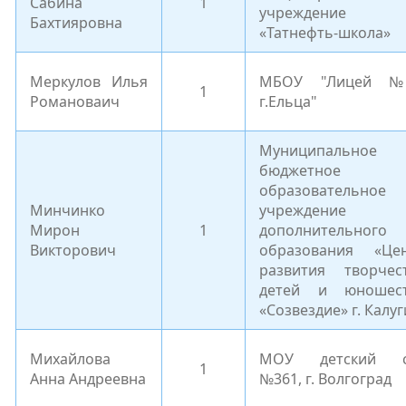
Сабина
1
учреждение
Бахтияровна
«Татнефть-школа»
Меркулов Илья
МБОУ "Лицей 
1
Романоваич
г.Ельца"
Муниципальное
бюджетное
образовательное
Минчинко
учреждение
Мирон
1
дополнительного
Викторович
образования «Це
развития творчес
детей и юношес
«Созвездие» г. Калуг
Михайлова
МОУ детский с
1
Анна Андреевна
№361, г. Волгоград