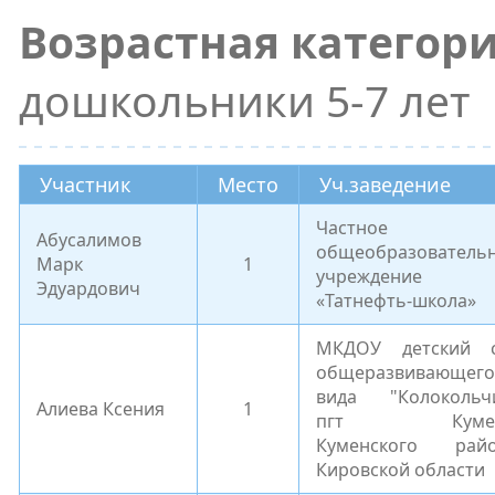
Возрастная категор
дошкольники 5-7 лет
Участник
Место
Уч.заведение
Частное
Абусалимов
общеобразователь
Марк
1
учреждение
Эдуардович
«Татнефть-школа»
МКДОУ детский 
общеразвивающего
вида "Колокольч
Алиева Ксения
1
пгт Куме
Куменского рай
Кировской области