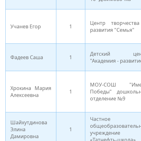
Центр творчеств
Учанев Егор
1
развития "Семья"
Детский цен
Фадеев Саша
1
"Академия - развити
МОУ-СОШ "Име
Хрокина Мария
1
Победы" дошколь
Алексеевна
отделение №9
Частное
Шайхутдинова
общеобразователь
Элина
1
учреждение
Дамировна
«Татнефть-школа»