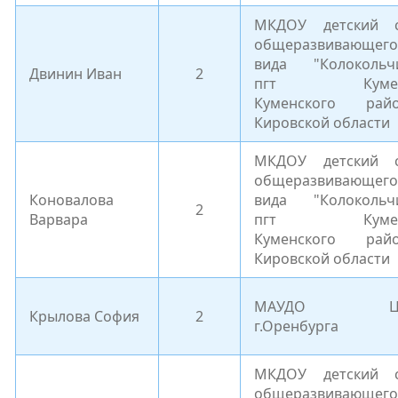
МКДОУ детский 
общеразвивающего
вида "Колокольч
Двинин Иван
2
пгт Куме
Куменского рай
Кировской области
МКДОУ детский 
общеразвивающего
Коновалова
вида "Колокольч
2
Варвара
пгт Куме
Куменского рай
Кировской области
МАУДО Ц
Крылова София
2
г.Оренбурга
МКДОУ детский 
общеразвивающего