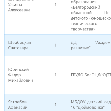
образования
Ульяна
1
«Белгородский
Алексеевна
областной Цен
детского (юношеско
технического
творчества»
Щербицкая
ДЦ "Академи
1
Святозара
развитие"
Юринский
Фёдор
1
ГБУДО БелОЦД(Ю)Т
Михайлович
Ястребов
МБДОУ детский са
1
Афанасий
16 "Дюймовочка"