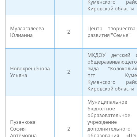
Куменского рай
Кировской области
Муллагалеева
Центр творчеств
2
Юлианна
развития "Семья"
МКДОУ детский 
общеразвивающего
Новокрещенова
вида "Колокольч
2
Ульяна
пгт Куме
Куменского рай
Кировской области
Муниципальное
бюджетное
образовательное
Пузанкова
учреждение
София
2
дополнительного
Артёмовна
образования «Це