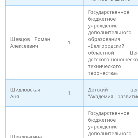
Государственное
бюджетное
учреждение
дополнительного
Шевцов Роман
образования
1
Алексеевич
«Белгородский
областной Цен
детского (юношеско
технического
творчества»
Шидловская
Детский цен
1
Аня
"Академия - развити
Государственное
бюджетное
учреждение
дополнительного
Щендрыгина