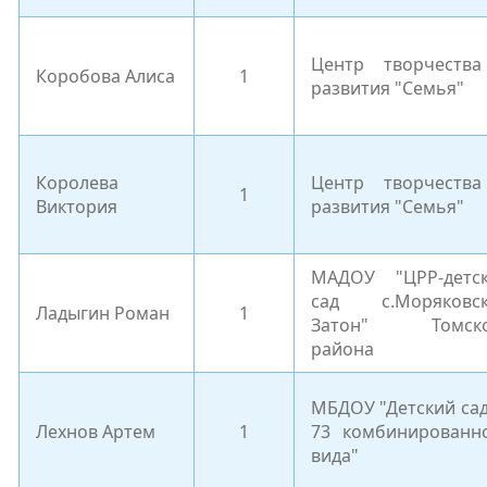
Центр творчеств
Коробова Алиса
1
развития "Семья"
Королева
Центр творчеств
1
Виктория
развития "Семья"
МАДОУ "ЦРР-детс
сад с.Моряковс
Ладыгин Роман
1
Затон" Томско
района
МБДОУ "Детский са
Лехнов Артем
1
73 комбинированн
вида"