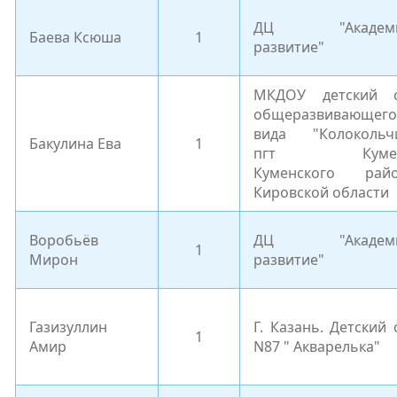
ДЦ "Академи
Баева Ксюша
1
развитие"
МКДОУ детский 
общеразвивающего
вида "Колокольч
Бакулина Ева
1
пгт Куме
Куменского рай
Кировской области
Воробьёв
ДЦ "Академи
1
Мирон
развитие"
Газизуллин
Г. Казань. Детский 
1
Амир
N87 " Акварелька"