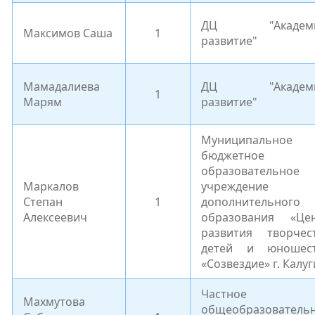
ДЦ "Академи
Максимов Саша
1
развитие"
Мамадалиева
ДЦ "Академи
1
Марям
развитие"
Муниципальное
бюджетное
образовательное
Маркалов
учреждение
Степан
1
дополнительного
Алексеевич
образования «Це
развития творчес
детей и юношес
«Созвездие» г. Калуг
Частное
Махмутова
общеобразователь