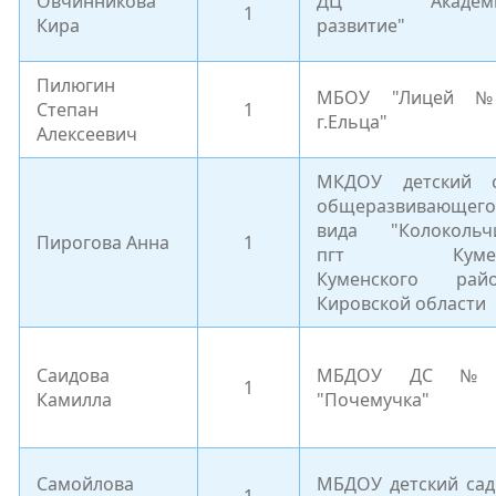
Овчинникова
ДЦ "Академи
1
Кира
развитие"
Пилюгин
МБОУ "Лицей 
Степан
1
г.Ельца"
Алексеевич
МКДОУ детский 
общеразвивающего
вида "Колокольч
Пирогова Анна
1
пгт Куме
Куменского рай
Кировской области
Саидова
МБДОУ ДС №
1
Камилла
"Почемучка"
Самойлова
МБДОУ детский са