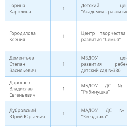
Горина
Детский цен
1
Каролина
"Академия - развити
Городилова
Центр творчеств
1
Ксения
развития "Семья"
Дементьев
МБДОУ цен
Степан
1
развития ребен
Васильевич
детский сад №386
Дорошев
МБДОУ ДС №
Владислав
1
"Рябинушка"
Евгеньевич
Дубровский
МАДОУ ДС 
1
Юрий Юрьевич
"Звездочка"