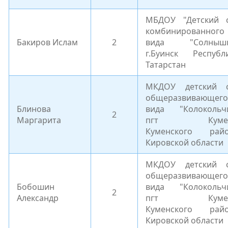
МБДОУ "Детский 
комбинированного
Бакиров Ислам
2
вида "Солнышк
г.Буинск Республ
Татарстан
МКДОУ детский 
общеразвивающего
Блинова
вида "Колокольч
2
Маргарита
пгт Куме
Куменского рай
Кировской области
МКДОУ детский 
общеразвивающего
Бобошин
вида "Колокольч
2
Александр
пгт Куме
Куменского рай
Кировской области