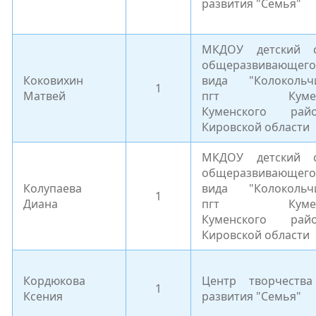
развития "Семья"
МКДОУ детский 
общеразвивающего
Коковихин
вида "Колокольч
1
Матвей
пгт Куме
Куменского рай
Кировской области
МКДОУ детский 
общеразвивающего
Колупаева
вида "Колокольч
1
Диана
пгт Куме
Куменского рай
Кировской области
Кордюкова
Центр творчеств
1
Ксения
развития "Семья"