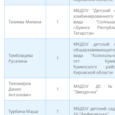
МБДОУ "Детский 
комбинированного
Тазиева Милана
1
вида "Солнышк
г.Буинск Республ
Татарстан
МКДОУ детский 
общеразвивающего
Тамбовцева
вида "Колокольч
1
Русалина
пгт Куме
Куменского рай
Кировской области
Тихомиров
МАДОУ ДС 
Данил
1
"Звездочка"
Антонович
МБДОУ детский са
Турбина Маша
1
16 "Дюймовочка"