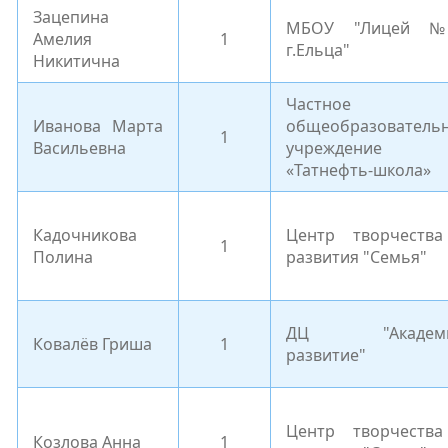
Зацепина
МБОУ "Лицей 
Амелия
1
г.Ельца"
Никитична
Частное
Иванова Марта
общеобразователь
1
Васильевна
учреждение
«Татнефть-школа»
Кадочникова
Центр творчеств
1
Полина
развития "Семья"
ДЦ "Академи
Ковалёв Гриша
1
развитие"
Центр творчеств
Козлова Анна
1