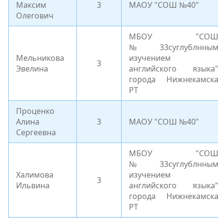
Максим
3
МАОУ "СОШ №40"
Олегович
МБОУ "СО
№33суглублнны
Мельникова
изучением
3
Эвелина
английского языка
города Нижнекамск
РТ
Проценко
Алина
3
МАОУ "СОШ №40"
Сергеевна
МБОУ "СО
№33суглублнны
Халимова
изучением
3
Ильвина
английского языка
города Нижнекамск
РТ