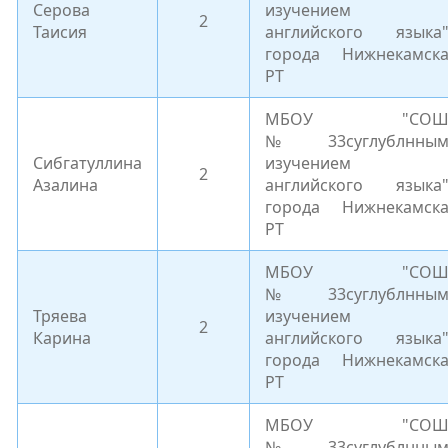
Серова
изучением
2
Таисия
английского языка
города Нижнекамск
РТ
МБОУ "СО
№33суглублнны
Сибгатуллина
изучением
2
Азалина
английского языка
города Нижнекамск
РТ
МБОУ "СО
№33суглублнны
Тряева
изучением
2
Карина
английского языка
города Нижнекамск
РТ
МБОУ "СО
№33суглублнны