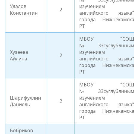
Удалов
изучением
2
Константин
английского языка
города Нижнекамск
РТ
МБОУ "СО
№33суглублнны
Хузеева
изучением
2
Айлина
английского языка
города Нижнекамск
РТ
МБОУ "СО
№33суглублнны
Шарифуллин
изучением
2
Даниель
английского языка
города Нижнекамск
РТ
Бобриков