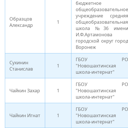
бюджетное
общеобразовательно
учреждение средня
Образцов
1
общеобразовательная
Александр
школа №36 имен
И.Ф.Артамонова
городской округ горо
Воронеж
ГБОУ Р
Сухинин
1
"Новошахтинская
Станислав
школа-интернат"
ГБОУ Р
Чайкин Захар
1
"Новошахтинская
школа-интернат"
ГБОУ Р
Чайкин Игнат
1
"Новошахтинская
школа-интернат"