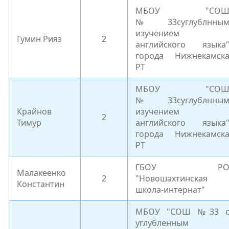
МБОУ "СО
№33суглублнны
изучением
Гумин Рияз
2
английского языка
города Нижнекамск
РТ
МБОУ "СО
№33суглублнны
Крайнов
изучением
2
Тимур
английского языка
города Нижнекамск
РТ
ГБОУ Р
Малакеенко
2
"Новошахтинская
Константин
школа-интернат"
МБОУ "СОШ №33 
углубленным